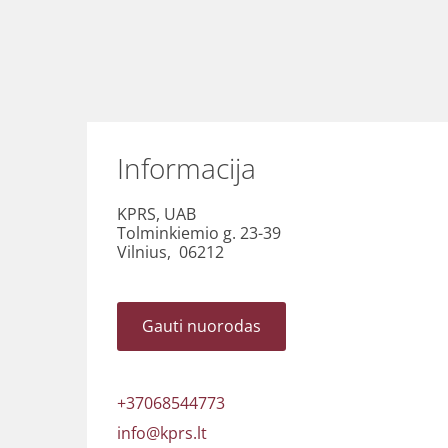
Informacija
KPRS, UAB
Tolminkiemio g. 23-39
Vilnius, 06212
Gauti nuorodas
+37068544773
info@kprs.lt