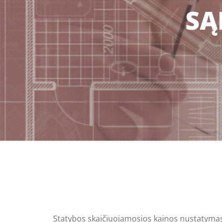
SĄ
Statybos skaičiuojamosios kainos nustatymas 