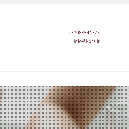
+37068544773
info@kprs.lt