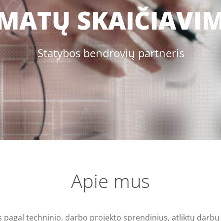
MATŲ SKAIČIAVI
Statybos bendrovių partneris
Apie mus
pagal techninio, darbo projekto sprendinius, atliktų darb